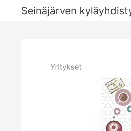
Siirry
Seinäjärven kyläyhdist
sisältöön
Yritykset