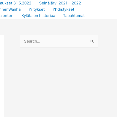
taukset 31.5.2022
Seinäjärvi 2021 – 2022
 EnnenWanha
Yritykset
Yhdistykset
alenteri
Kylätalon historiaa
Tapahtumat
S
e
a
r
c
h
f
o
r
: