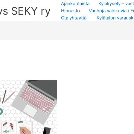
Ajankohtaista
Kyläkysely – vas
ys SEKY ry
Hinnasto
Vanhoja valokuvia /
Ota yhteyttä!
Kylätalon varausk