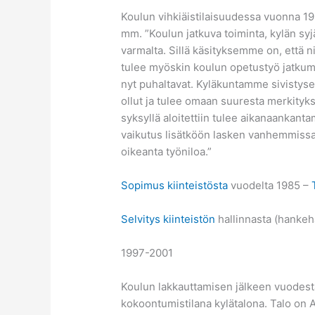
Koulun vihkiäistilaisuudessa vuonna 193
mm. ”Koulun jatkuva toiminta, kylän sy
varmalta. Sillä käsityksemme on, että ni
tulee myöskin koulun opetustyö jatkuma
nyt puhaltavat. Kyläkuntamme sivistyse
ollut ja tulee omaan suuresta merkityk
syksyllä aloitettiin tulee aikanaankant
vaikutus lisätköön lasken vanhemmissa 
oikeanta työniloa.”
Sopimus kiinteistösta
vuodelta 1985 –
Selvitys kiinteistön
hallinnasta (hanke
1997-2001
Koulun lakkauttamisen jälkeen vuodesta 
kokoontumistilana kylätalona. Talo on