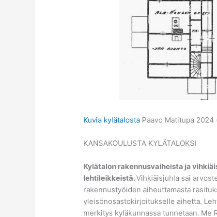
Kuvia kylätalosta
Paavo Matitupa 2024 (
KANSAKOULUSTA KYLÄTALOKSI
Kylätalon rakennusvaiheista ja vihkiä
lehtileikkeistä.
Vihkiäisjuhla sai arvos
rakennustyöiden aiheuttamasta rasituks
yleisönosastokirjoitukselle aihetta. Le
merkitys kyläkunnassa tunnetaan. Me Ran