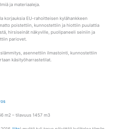
lmiä ja materiaaleja.
la korjauksia EU-rahoitteisen kylähankkeen
to poistettiin, kunnostettiin ja hiottiin puulattia
istä, hirsiseinät näkyville, puolipaneeli seiniin ja
ttiin pariovet.
lämmitys, asennettiin ilmastointi, kunnostettiin
rtaan käsityöharrastetilat.
ros
366 m2 – tilavuus 1457 m3
 2016,
liite
) myötä tuli tarve päivittää kylätaloa tämän