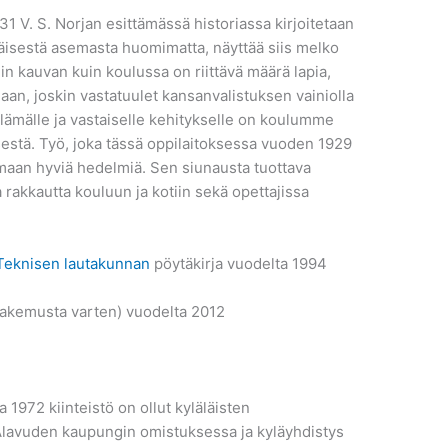
1 V. S. Norjan esittämässä historiassa kirjoitetaan
jäisestä asemasta huomimatta, näyttää siis melko
in kauvan kuin koulussa on riittävä määrä lapia,
an, joskin vastatuulet kansanvalistuksen vainiolla
lämälle ja vastaiselle kehitykselle on koulumme
sestä. Työ, joka tässä oppilaitoksessa vuoden 1929
amaan hyviä hedelmiä. Sen siunausta tuottava
rakkautta kouluun ja kotiin sekä opettajissa
Teknisen lautakunnan
pöytäkirja vuodelta 1994
hakemusta varten) vuodelta 2012
1972 kiinteistö on ollut kyläläisten
 Alavuden kaupungin omistuksessa ja kyläyhdistys