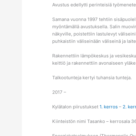
Avustus edellytti perinteisiä työmenete
Samana vuonna 1997 tehtiin sisäpuolel
myöntämällä avustuksella. Salin muovimat
näkyville, poistettiin lastulevyt välisein
puhkaistiin väliseinään väliseinä ja laite
Rakennettiin lämpökeskus ja vesikeskus
keittiö ja rakennettiin avonaiseen yläke
Talkootunteja kertyi tuhansia tunteja.
2017 –
Kylätalon piirustukset
1. kerros
–
2. ker
Kiinteistön nimi Tasanko – kerrosala 
Energiakatselmuksen (Thermopolis Oy