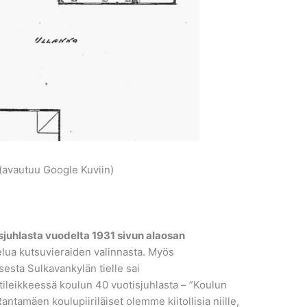
avautuu Google Kuviin)
isjuhlasta vuodelta 1931 sivun alaosan
telua kutsuvieraiden valinnasta. Myös
esta Sulkavankylän tielle sai
htileikkeessä koulun 40 vuotisjuhlasta – ”Koulun
tamäen koulupiiriläiset olemme kiitollisia niille,