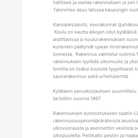
hallitsee ja vastaa rakennuksen ja sen
Talonmies asuu talossa kaupungin vuok
Kansalaisopisto, seurakunnat (pyhäkoulu,
Koulu on kautta aikojen ollut kyläläisiä
aistittavissa jo koulurakennuksen suun
kuitenkin päätyivät upean hirsirakenn
toimesta. Rakennus valmistui vuonna 19
rakennuksen tyylikäs ulkomuoto ja yksit
tontilla on lisäksi koululle tyypillises
saunarakennus sekä urheilukenttä.
Kylätalon peruskorjauksen suunnittelu 
tartuttiin vuonna 1997.
Rakennuksen kunnostukseen saatiin L
rakennussuojelumäärärahoista avustus 
ulkovuorausta ja asennettiin vesilista s
ulkopuolelta. Peltikatto pestiin ja maala