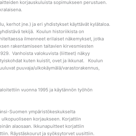
 laitteiden korjauskuluista sopimukseen perustuen.
ralaisena.
 kerhot jne.) ja eri yhdistykset käyttävät kylätaloa.
 yhdistävä tekijä. Koulun historiikista on
niteltaessa ilmenneet erilaiset näkemykset, jotka
uksen rakentamiseen taitavien kirvesmiesten
29. Vanhoista valokuvista (liitteet) näkyy
yiskohdat kuten kuistit, ovet ja ikkunat. Koulun
ti kuuluvat puuvaja/ulkokäymälä/varastorakennus,
aloitettiin vuonna 1995 ja käytännön työhön
änsi-Suomen ympäristökeskukselta
ulkopuoliseen korjaukseen. Korjattiin
einän alaosaan. Ikkunapuitteet korjattiin
ttiin. Räystäskourut ja syöksytorvet uusittiin.