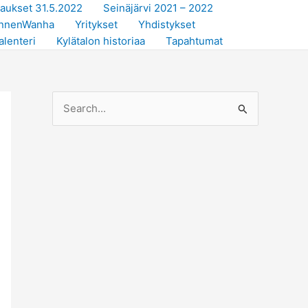
taukset 31.5.2022
Seinäjärvi 2021 – 2022
 EnnenWanha
Yritykset
Yhdistykset
alenteri
Kylätalon historiaa
Tapahtumat
S
e
a
r
c
h
f
o
r
: