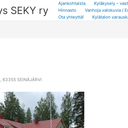
Ajankohtaista
Kyläkysely – vas
ys SEKY ry
Hinnasto
Vanhoja valokuvia /
Ota yhteyttä!
Kylätalon varausk
68, 63355 SEINÄJÄRVI