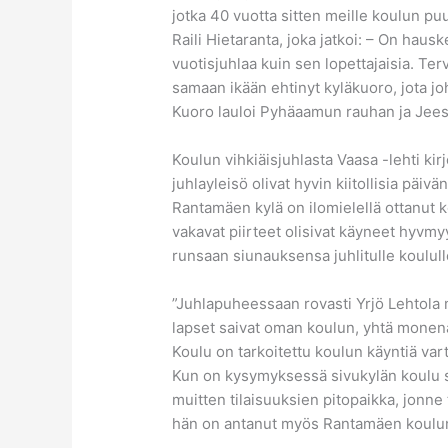
jotka 40 vuotta sitten meille koulun p
Raili Hietaranta, joka jatkoi: – On ha
vuotisjuhlaa kuin sen lopettajaisia. T
samaan ikään ehtinyt kyläkuoro, jota jo
Kuoro lauloi Pyhäaamun rauhan ja Jees
Koulun vihkiäisjuhlasta Vaasa -lehti kir
juhlayleisö olivat hyvin kiitollisia päivän
Rantamäen kylä on ilomielellä ottanut
vakavat piirteet olisivat käyneet hyv
runsaan siunauksensa juhlitulle koulull
”Juhlapuheessaan rovasti Yrjö Lehtola 
lapset saivat oman koulun, yhtä monena
Koulu on tarkoitettu koulun käyntiä var
Kun on kysymyksessä sivukylän koulu se
muitten tilaisuuksien pitopaikka, jonne 
hän on antanut myös Rantamäen koulun