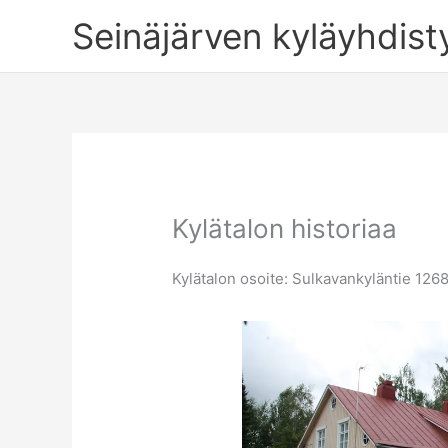
Siirry
Seinäjärven kyläyhdist
sisältöön
Kylätalon historiaa
Kylätalon osoite: Sulkavankyläntie 12