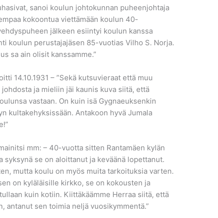
uuhasivat, sanoi koulun johtokunnan puheenjohtaja
uskempaa kokoontua viettämään koulun 40-
ervehdyspuheen jälkeen esiintyi koulun kanssa
hti koulun perustajajäsen 85-vuotias Vilho S. Norja.
us sa ain olisit kanssamme.”
joitti 14.10.1931 – ”Sekä kutsuvieraat että muu
 johdosta ja mieliin jäi kaunis kuva siitä, että
 koulunsa vastaan. On kuin isä Gygnaeuksenkin
myyn kultakehyksissään. Antakoon hyvä Jumala
e!”
mainitsi mm: – 40-vuotta sitten Rantamäen kylän
 syksynä se on aloittanut ja keväänä lopettanut.
ten, mutta koulu on myös muita tarkoituksia varten.
n on kyläläisille kirkko, se on kokousten ja
tullaan kuin kotiin. Kiittäkäämme Herraa siitä, että
, antanut sen toimia neljä vuosikymmentä.”